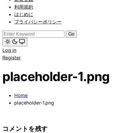
(click
to
利用規約
switch
はじめに
to
dark)
プライバシーポリシー
Search
for:
Light
Log in
mode
(click
Register
to
switch
to
placeholder-1.png
dark)
Home
placeholder-1.png
コメントを残す