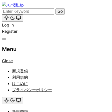
Skip
to
Search
スパ活.Jp
content
for:
Light
Log in
mode
(click
Register
to
switch
to
dark)
Menu
Close
新規登録
利用規約
はじめに
プライバシーポリシー
Light
mode
新規登録