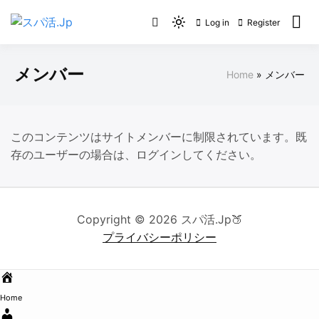
Skip
Log in
Register
to
Light
スパ活.Jp
content
mode
(click
メンバー
Home
メンバー
to
switch
to
dark)
このコンテンツはサイトメンバーに制限されています。既
存のユーザーの場合は、ログインしてください。
Copyright © 2026 スパ活.Jp🍑
プライバシーポリシー
Home