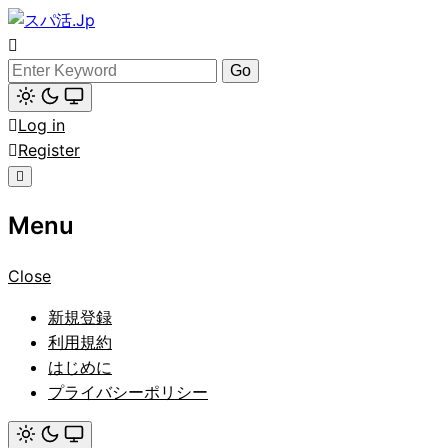
Skip
to
スパ活.Jp
content
Search
for:
Light
Log in
mode
(click
Register
to
switch
to
dark)
Menu
Close
新規登録
利用規約
はじめに
プライバシーポリシー