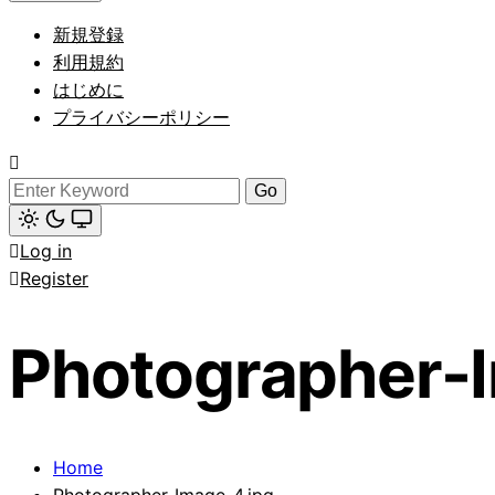
Light
mode
新規登録
(click
to
利用規約
switch
はじめに
to
dark)
プライバシーポリシー
Search
for:
Light
Log in
mode
(click
Register
to
switch
to
dark)
Photographer-
Home