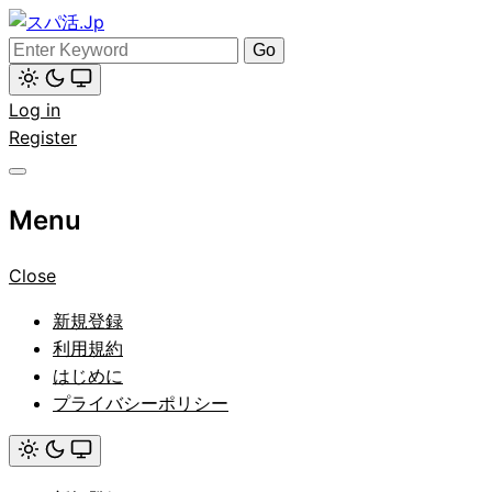
Skip
to
Search
スパ活.Jp
content
for:
Light
Log in
mode
(click
Register
to
switch
to
dark)
Menu
Close
新規登録
利用規約
はじめに
プライバシーポリシー
Light
mode