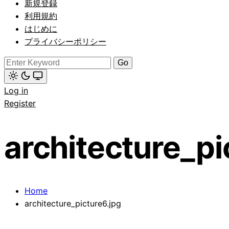
新規登録
(click
to
利用規約
switch
はじめに
to
dark)
プライバシーポリシー
Search
for:
Light
Log in
mode
(click
Register
to
switch
to
dark)
architecture_pi
Home
architecture_picture6.jpg