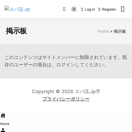
Skip
Log in
Register
to
Light
スパ活.Jp
content
mode
(click
掲示板
Home
掲示板
to
switch
to
dark)
このコンテンツはサイトメンバーに制限されています。既
存のユーザーの場合は、ログインしてください。
Copyright © 2026 スパ活.Jp🍑
プライバシーポリシー
Home