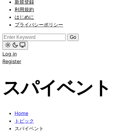
新規登録
(click
to
利用規約
switch
はじめに
to
dark)
プライバシーポリシー
Search
for:
Light
Log in
mode
(click
Register
to
switch
to
dark)
スパイベント
Home
トピック
スパイベント