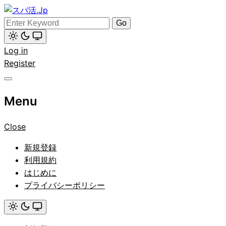
Skip
to
Search
スパ活.Jp
content
for:
Light
Log in
mode
(click
Register
to
switch
to
dark)
Menu
Close
新規登録
利用規約
はじめに
プライバシーポリシー
Light
mode