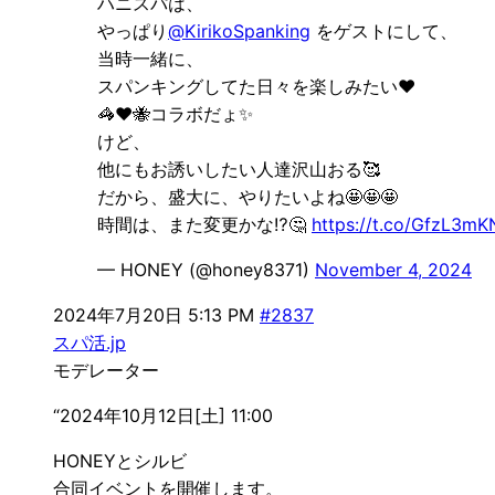
ハニスパは、
やっぱり
@KirikoSpanking
をゲストにして、
当時一緒に、
スパンキングしてた日々を楽しみたい❤
🦓❤🐝コラボだょ✨
けど、
他にもお誘いしたい人達沢山おる🥰
だから、盛大に、やりたいよね🤩🤩🤩
時間は、また変更かな⁉️🤔
https://t.co/GfzL3m
— HONEY (@honey8371)
November 4, 2024
2024年7月20日 5:13 PM
#2837
スパ活.jp
モデレーター
“2024
年
10
月
12
日
[土]
11:00
HONEYとシルビ
合同イベントを開催します。