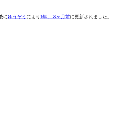
後に
ゆうぞう
により
1年、 8ヶ月前
に更新されました。