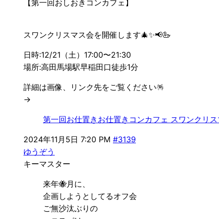
【第一回おしおきコンカフェ】
スワンクリスマス会を開催します🎄✨📢🦢
日時:12/21（土）17:00〜21:30
場所:高田馬場駅早稲田口徒歩1分
詳細は画像、リンク先をご覧ください🪅
→
第一回お仕置きお仕置きコンカフェ スワンクリス
2024年11月5日 7:20 PM
#3139
ゆうぞう
キーマスター
来年🐝月に、
企画しようとしてるオフ会
ご無沙汰ぶりの