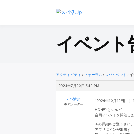
Skip
to
content
スパ活.Jp
イベント
アクティビティ
›
フォーラム
›
スパイベント
›
イ
2024年7月20日 5:13 PM
スパ活.jp
“2024
年
10
月
12
日
[土]
1
モデレーター
HONEYとシルビ
合同イベントを開催し
↓の詳細をご覧下さい。
アプリにインが出来ず