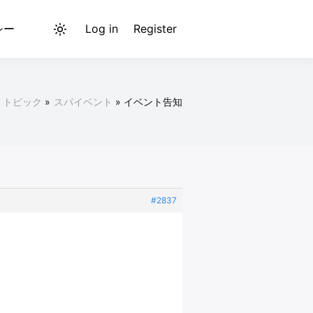
シー
Log in
Register
Light
mode
(click
to
トピック
スパイベント
イベント告知
switch
to
dark)
#2837