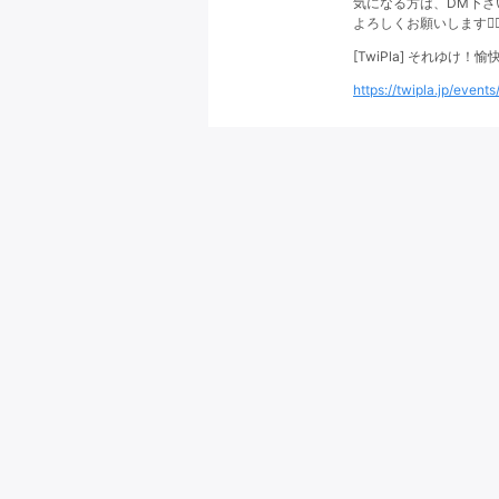
気になる方は、DM下さ
よろしくお願いします🙇‍
[TwiPla] それゆけ！
https://twipla.jp/even