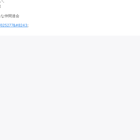
い。
♀
愉快な仲間達会
ts/625277&#8243
;