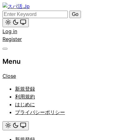
Skip
to
Search
スパ活.Jp
content
for:
Light
Log in
mode
(click
Register
to
switch
to
dark)
Menu
Close
新規登録
利用規約
はじめに
プライバシーポリシー
Light
mode
新規登録