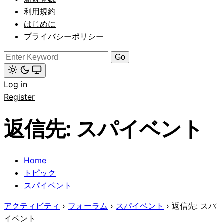
(click
to
利用規約
switch
はじめに
to
dark)
プライバシーポリシー
Search
for:
Light
Log in
mode
(click
Register
to
switch
to
返信先: スパイベント
dark)
Home
トピック
スパイベント
アクティビティ
›
フォーラム
›
スパイベント
›
返信先: スパ
イベント