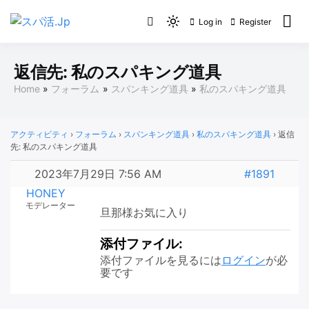
Skip
Log in
Register
to
Light
スパ活.Jp
content
mode
(click
返信先: 私のスパキング道具
to
Home
フォーラム
スパンキング道具
私のスパキング道具
switch
to
dark)
アクティビティ
›
フォーラム
›
スパンキング道具
›
私のスパキング道具
›
返信
先: 私のスパキング道具
2023年7月29日 7:56 AM
#1891
HONEY
モデレーター
旦那様お気に入り
添付ファイル:
添付ファイルを見るには
ログイン
が必
要です