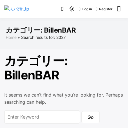
Skip
Log in
Register
to
Light
スパ活.Jp
content
mode
(click
カテゴリー:
BillenBAR
to
Home
Search results for: 2027
switch
to
dark)
カテゴリー:
BillenBAR
It seems we can’t find what you’re looking for. Perhaps
searching can help.
Search
for: