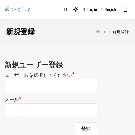
Skip
Log in
Register
to
Light
スパ活.Jp
content
mode
(click
新規登録
Home
新規登録
to
switch
to
dark)
新規ユーザー登録
*
ユーザー名を選択してください
*
メール