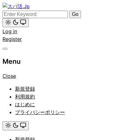
Skip
to
Search
スパ活.Jp
content
for:
Light
Log in
mode
(click
Register
to
switch
to
dark)
Menu
Close
新規登録
利用規約
はじめに
プライバシーポリシー
Light
mode
新規登録