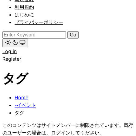
(click
to
利用規約
switch
はじめに
to
dark)
プライバシーポリシー
Search
for:
Light
Log in
mode
(click
Register
to
switch
to
タグ
dark)
Home
-イベント
タグ
このコンテンツはサイトメンバーに制限されています。既存
のユーザーの場合は、ログインしてください。